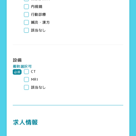
内視鏡
行動診療
鍼灸・漢方
該当なし
設備
複数選択可
CT
必須
MRI
該当なし
求人情報