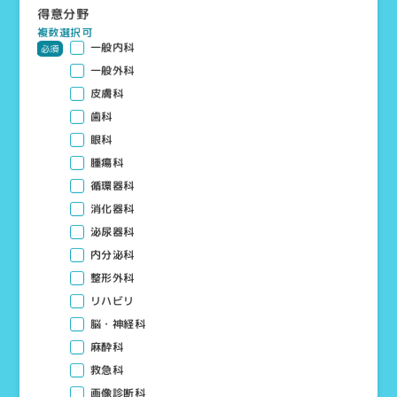
得意分野
複数選択可
一般内科
必須
一般外科
皮膚科
歯科
眼科
腫瘍科
循環器科
消化器科
泌尿器科
内分泌科
整形外科
リハビリ
脳・神経科
麻酔科
救急科
画像診断科