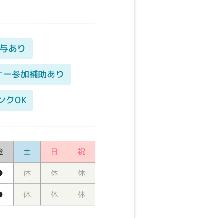
与あり
ナー参加補助あり
ンクOK
金
土
日
祝
●
休
休
休
●
休
休
休